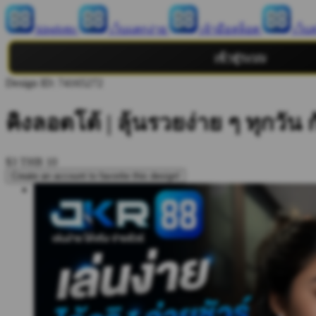
kinglotto
เว็บแตกง่าย
เจ้ามือสล็อต
เว็บ
เข้าสู่ระบบ
Design ID: 74165272
คิงลอตโต้ | ลุ้นรวยง่าย ๆ ทุกวัน 
$3
THB 10
Create an account to favorite this design!