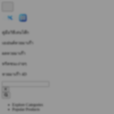
คู่มือวิธีเล่นโต๊ก
เอเย่นต์หวยมาเก๊า
ผลหวยมาเก๊า
ทริคชนะง่ายๆ
หวยมาเก๊า 4D
Explore Categories
Popular Products